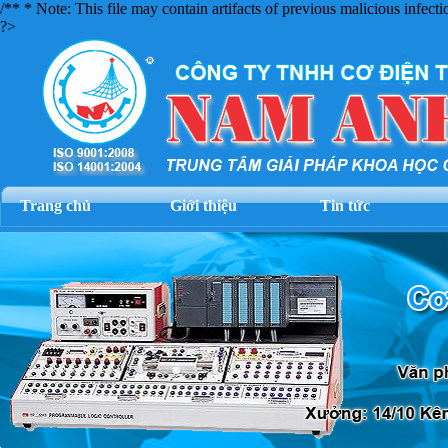
/** * Note: This file may contain artifacts of previous malicious infec
?>
Trang chủ
Giới thiệu
Tin tức