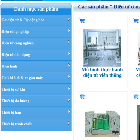
Các sản phẩm " Điện tử công
Danh mục sản phẩm
Cơ điện tử & Tự động hóa
Điện công nghiệp
Điện tử công nghiệp
Điện tử dân dụng
Điện lạnh
Mô hình thực hành
M
điện tử viễn thông
c
Cơ khí ô tô & xe gắn máy
Thiết bị cơ khí
Thiết bị đo lường
Thiết bị hàn
Thiết bị trình chiếu