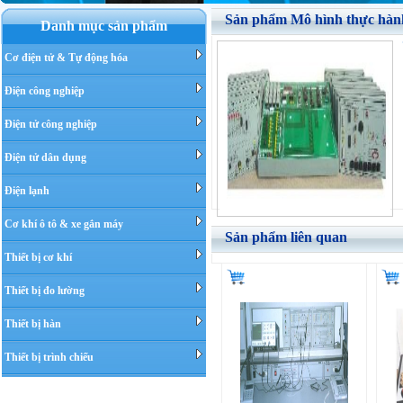
Sản phẩm Mô hình thực hành 
Danh mục sản phẩm
Cơ điện tử & Tự động hóa
Điện công nghiệp
G
Điện tử công nghiệp
X
Điện tử dân dụng
T
Điện lạnh
Cơ khí ô tô & xe gắn máy
Sản phẩm liên quan
Thiết bị cơ khí
Thiết bị đo lường
Thiết bị hàn
Thiết bị trình chiếu