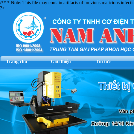
/** * Note: This file may contain artifacts of previous malicious infec
?>
Trang chủ
Giới thiệu
Tin tức