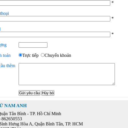
*
thoại
*
l
*
ượng
h toán
Trực tiếp
Chuyển khoản
cầu thêm
TỬ NAM ANH
Quận Tân Bình - TP. Hồ Chí Minh
4) 862650553
Bình Hưng Hòa A, Quận Bình Tân, TP. HCM