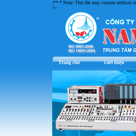
/** * Note: This file may contain artifacts 
?>
Trang chủ
Giới thiệu