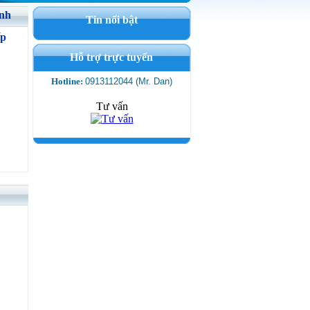
ính
Tin nổi bật
ếp
Hỗ trợ trực tuyến
Hotline:
0913112044 (Mr. Dan)
Tư vấn