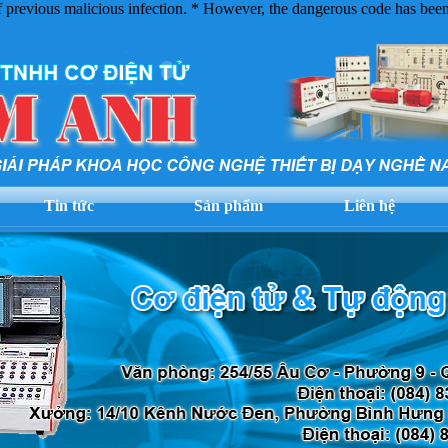
of previous malicious infection. * However, the dangerous code has been
Tin tức
Sản phẩm
Liên hệ