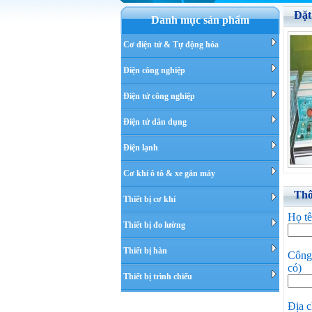
Đặt
Danh mục sản phẩm
Cơ điện tử & Tự động hóa
Điện công nghiệp
Điện tử công nghiệp
Điện tử dân dụng
Điện lạnh
Cơ khí ô tô & xe gắn máy
Thô
Thiết bị cơ khí
Họ t
Thiết bị đo lường
Thiết bị hàn
Công 
có)
Thiết bị trình chiếu
Địa c