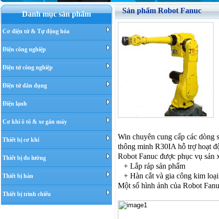
Sản phẩm Robot Fanuc
Danh mục sản phẩm
Cơ điện tử & Tự động hóa
Điện công nghiệp
G
Điện tử công nghiệp
X
Điện tử dân dụng
T
Điện lạnh
M
Cơ khí ô tô & xe gắn máy
Win chuyên cung cấp các dòng s
Thiết bị cơ khí
thông minh R30IA hỗ trợ hoạt độ
Robot Fanuc được phục vụ sản x
Thiết bị đo lường
+ Lắp ráp sản phẩm
+ Hàn cắt và gia công kim loại
Thiết bị hàn
Một số hình ảnh của Robot Fan
Thiết bị trình chiếu