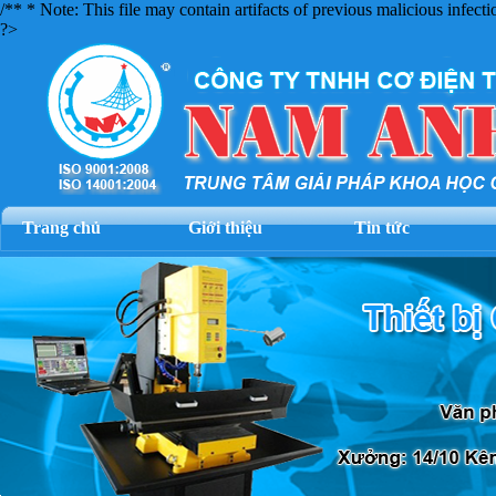
/** * Note: This file may contain artifacts of previous malicious infec
?>
Trang chủ
Giới thiệu
Tin tức