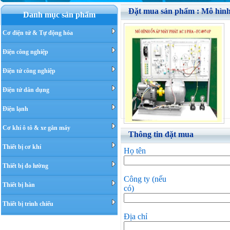
Đặt mua sản phẩm : Mô hình
Danh mục sản phẩm
Cơ điện tử & Tự động hóa
G
Điện công nghiệp
X
Điện tử công nghiệp
T
Điện tử dân dụng
M
Điện lạnh
Cơ khí ô tô & xe gắn máy
Thông tin đặt mua
Thiết bị cơ khí
Họ tên
Thiết bị đo lường
Công ty (nếu
Thiết bị hàn
có)
Thiết bị trình chiếu
Địa chỉ