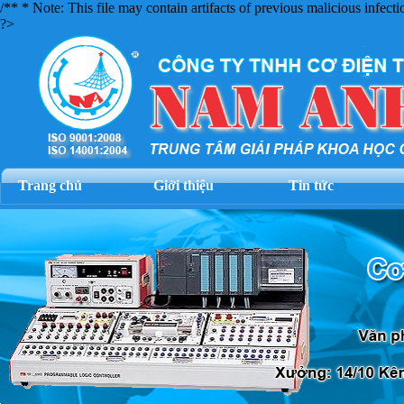
/** * Note: This file may contain artifacts of previous malicious infec
?>
Trang chủ
Giới thiệu
Tin tức